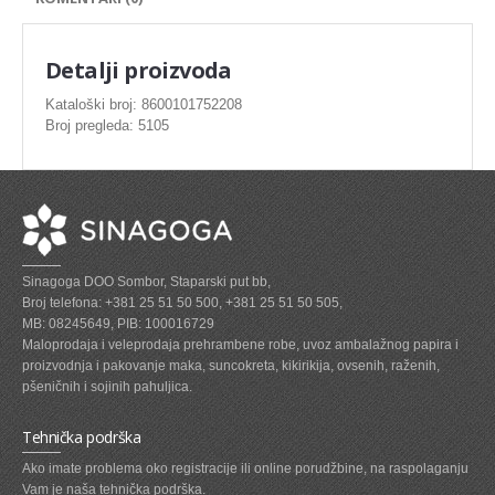
SVEZE MESO - PILETINA
MINI DELIKATES I VIRSLE
Detalji proizvoda
ZAMRZNUTO MESO SVINJSKO
Kataloški broj: 8600101752208
Broj pregleda: 5105
ZAMRZNUTA RIBA
ZAMRZNUTO MESO PILETINA
PASTETE I MESNI NARESCI
TUNJEVINE I KONZERVE
Sinagoga DOO Sombor, Staparski put bb,
GOTOVA JELA
Broj telefona: +381 25 51 50 500, +381 25 51 50 505,
MB: 08245649, PIB: 100016729
SIROVINA ZA GASTRO
Maloprodaja i veleprodaja prehrambene robe, uvoz ambalažnog papira i
proizvodnja i pakovanje maka, suncokreta, kikirikija, ovsenih, raženih,
GASTRO
pšeničnih i sojinih pahuljica.
KISELISI
Tehnička podrška
KECAP, SENF, REN, PARADAJZ,SOS
Ako imate problema oko registracije ili online porudžbine, na raspolaganju
Vam je naša tehnička podrška.
KOMPOTI