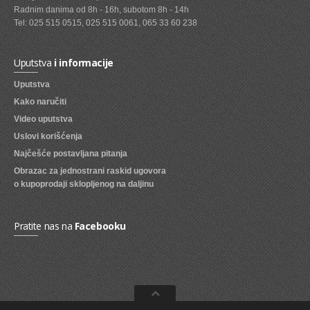
Radnim danima od 8h - 16h, subotom 8h - 14h
SVEZE VOCE
Tel: 025 515 0515, 025 515 0061, 065 33 60 238
SVEZE POVRCE
Uputstva
i informacije
DZEMOVI, MARMALADE I MED
Uputstva
BOMBONI
Kako naručiti
Video uputstva
ZVAKE
Uslovi korišćenja
LIZALICE
Najčešće postavljana pitanja
Obrazac za jednostrani raskid ugovora
COKOLADE
o kupoprodaji sklopljenog na daljinu
KREMOVI
BOMBONJERE I PRALINE
Pratite nas na
Facebooku
MALE COKOLADE I BAROVI
KEKSOVI
KEKS STRUDLE