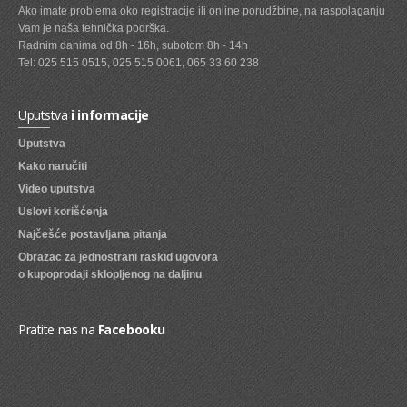
Ako imate problema oko registracije ili online porudžbine, na raspolaganju
Vam je naša tehnička podrška.
SVEZE VOCE
Radnim danima od 8h - 16h, subotom 8h - 14h
SVEZE POVRCE
Tel: 025 515 0515, 025 515 0061, 065 33 60 238
DZEMOVI, MARMALADE I MED
Uputstva
i informacije
BOMBONI
Uputstva
ZVAKE
Kako naručiti
Video uputstva
LIZALICE
Uslovi korišćenja
COKOLADE
Najčešće postavljana pitanja
Obrazac za jednostrani raskid ugovora
KREMOVI
o kupoprodaji sklopljenog na daljinu
BOMBONJERE I PRALINE
MALE COKOLADE I BAROVI
Pratite nas na
Facebooku
KEKSOVI
KEKS STRUDLE