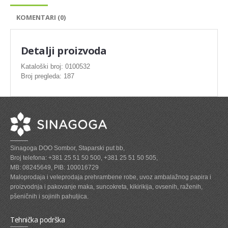
SVEZE MESO - PILETINA
KOMENTARI (0)
MINI DELIKATES I VIRSLE
ZAMRZNUTO MESO SVINJSKO
Detalji proizvoda
ZAMRZNUTA RIBA
Kataloški broj: 0100532
Broj pregleda: 187
ZAMRZNUTO MESO PILETINA
PASTETE I MESNI NARESCI
TUNJEVINE I KONZERVE
GOTOVA JELA
Sinagoga DOO Sombor, Staparski put bb,
SIROVINA ZA GASTRO
Broj telefona: +381 25 51 50 500, +381 25 51 50 505,
MB: 08245649, PIB: 100016729
GASTRO
Maloprodaja i veleprodaja prehrambene robe, uvoz ambalažnog papira i
proizvodnja i pakovanje maka, suncokreta, kikirikija, ovsenih, raženih,
KISELISI
pšeničnih i sojinih pahuljica.
KECAP, SENF, REN, PARADAJZ,SOS
Tehnička podrška
KOMPOTI