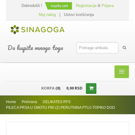
Dobrodošli !
Registracija
ili
Prijava
Moj nalog
|
Uslovi korišćenja
Da kupite mnogo toga
HOME
KORPA
(0)
0,00 RSD
SHOP
Home
Prehrana
DELIKATES RFS
PREHRANA
PILECA PRSA U OMOTU F90 (2) PERUTNINA PTUJ-TOPIKO DOO
DODACI JELIMA