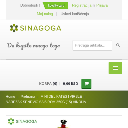
Dobrodošli !
Registracija
ili
Prijava
Moj nalog
|
Uslovi korišćenja
Da kupite mnogo toga
HOME
KORPA
(0)
0,00 RSD
SHOP
Home
Prehrana
MINI DELIKATES I VIRSLE
PREHRANA
NAREZAK SENDVIC SA SIROM 350G (15) VINDIJA
DODACI JELIMA