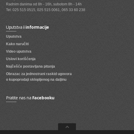
Radnim danima od 8h - 16h, subotom 8h - 14h
SVEZE VOCE
Tel: 025 515 0515, 025 515 0061, 065 33 60 238
SVEZE POVRCE
Uputstva
i informacije
DZEMOVI, MARMALADE I MED
Uputstva
BOMBONI
Kako naručiti
Video uputstva
ZVAKE
Uslovi korišćenja
LIZALICE
Najčešće postavljana pitanja
Obrazac za jednostrani raskid ugovora
COKOLADE
o kupoprodaji sklopljenog na daljinu
KREMOVI
BOMBONJERE I PRALINE
Pratite nas na
Facebooku
MALE COKOLADE I BAROVI
KEKSOVI
KEKS STRUDLE