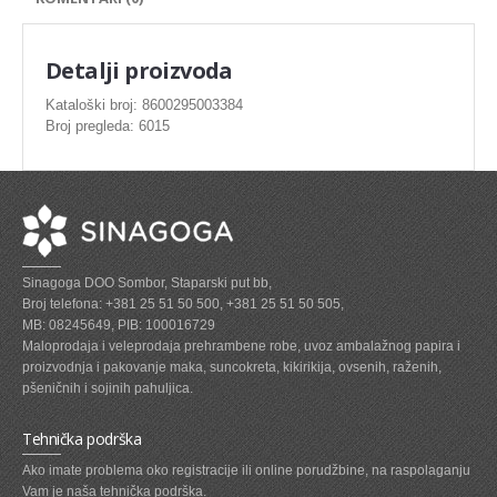
SVEZE MESO - PILETINA
MINI DELIKATES I VIRSLE
Detalji proizvoda
ZAMRZNUTO MESO SVINJSKO
Kataloški broj: 8600295003384
Broj pregleda: 6015
ZAMRZNUTA RIBA
ZAMRZNUTO MESO PILETINA
PASTETE I MESNI NARESCI
TUNJEVINE I KONZERVE
Sinagoga DOO Sombor, Staparski put bb,
GOTOVA JELA
Broj telefona: +381 25 51 50 500, +381 25 51 50 505,
MB: 08245649, PIB: 100016729
SIROVINA ZA GASTRO
Maloprodaja i veleprodaja prehrambene robe, uvoz ambalažnog papira i
proizvodnja i pakovanje maka, suncokreta, kikirikija, ovsenih, raženih,
GASTRO
pšeničnih i sojinih pahuljica.
KISELISI
Tehnička podrška
KECAP, SENF, REN, PARADAJZ,SOS
Ako imate problema oko registracije ili online porudžbine, na raspolaganju
Vam je naša tehnička podrška.
KOMPOTI