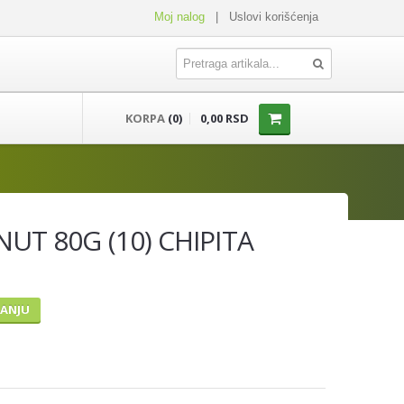
Moj nalog
|
Uslovi korišćenja
KORPA
(0)
0,00 RSD
T 80G (10) CHIPITA
TANJU