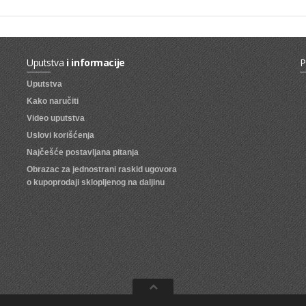
Uputstva
i informacije
P
Uputstva
Kako naručiti
Video uputstva
Uslovi korišćenja
Najčešće postavljana pitanja
Obrazac za jednostrani raskid ugovora
o kupoprodaji sklopljenog na daljinu