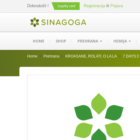
Dobrodošli !
Registracija
ili
Prijava
HOME
SHOP
PREHRANA
HEMIJA
Home
Prehrana
KROASANE, ROLATI, O LA LA
7 DAYS 