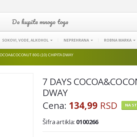
Da kupite mnogo toga
SOKOVI, VODE, ALKOHOL
NEPREHRANA
ROBNA MARKA
COCOA&COCONUT 80G (10) CHIPITA DWAY
7 DAYS COCOA&COCONU
DWAY
Cena:
134,99
RSD
NA S
Šifra artikla:
0100266