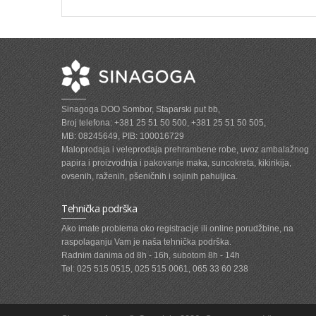
Sinagoga DOO Sombor, Staparski put bb,
Broj telefona: +381 25 51 50 500, +381 25 51 50 505,
MB: 08245649, PIB: 100016729
Maloprodaja i veleprodaja prehrambene robe, uvoz ambalažnog
papira i proizvodnja i pakovanje maka, suncokreta, kikirikija,
ovsenih, raženih, pšeničnih i sojinih pahuljica.
Tehnička podrška
Ako imate problema oko registracije ili online porudžbine, na
raspolaganju Vam je naša tehnička podrška.
Radnim danima od 8h - 16h, subotom 8h - 14h
Tel: 025 515 0515, 025 515 0061, 065 33 60 238